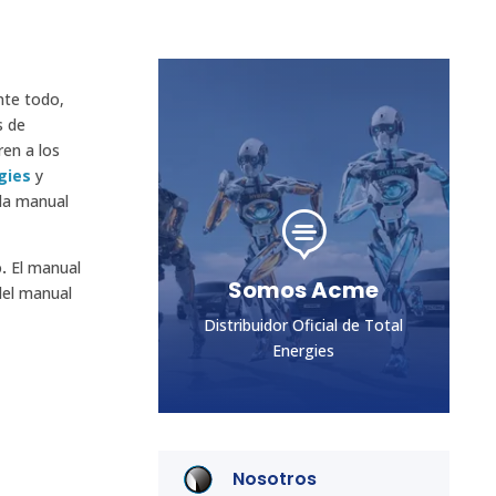
nte todo,
s de
ren a los
gies
y
ada manual

o.
El manual
Somos Acme
del manual
Distribuidor Oficial de Total
Energies
Nosotros