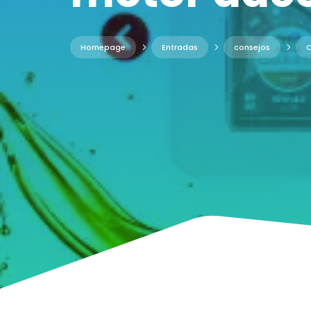
Homepage
5
Entradas
5
consejos
5
C