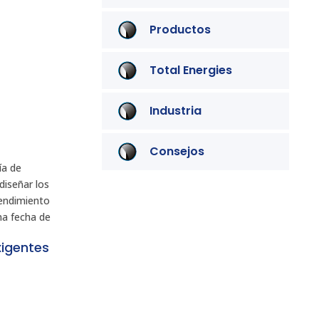
Comencemos a
Productos
trabajar juntos
Vivamus sit amet ultrices nibh,
Total Energies
faucibus consectetur diam. In
rutrum, metus id laoreet
accumsan.
Industria
CONTACTANOS
Consejos
ía de
diseñar los
rendimiento
na fecha de
igentes