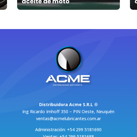
aceite de moto
Distribuidora Acme S.R.L ®
Ing Ricardo Imhoff 350 – PIN Oeste, Neuquén
ventas@acmelubricantes.com.ar
Administración: +54 299 5181690
Ventas: +54 299 5181688